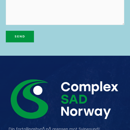
SEND
Din fortollingsbyrå på grensen mot Svinesund!