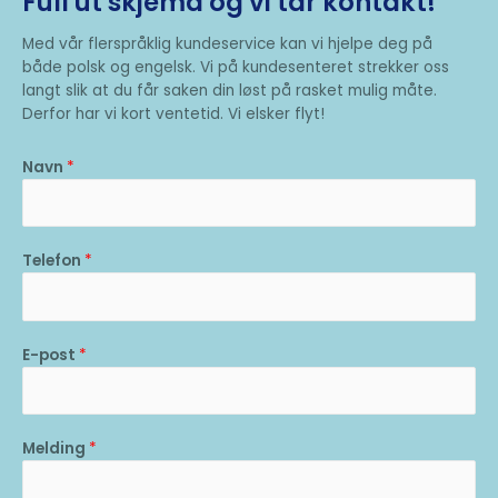
Full ut skjema og vi tar kontakt!
Med vår flerspråklig kundeservice kan vi hjelpe deg på
både polsk og engelsk. Vi på kundesenteret strekker oss
langt slik at du får saken din løst på rasket mulig måte.
Derfor har vi kort ventetid. Vi elsker flyt!
Navn
*
Telefon
*
E-post
*
Melding
*