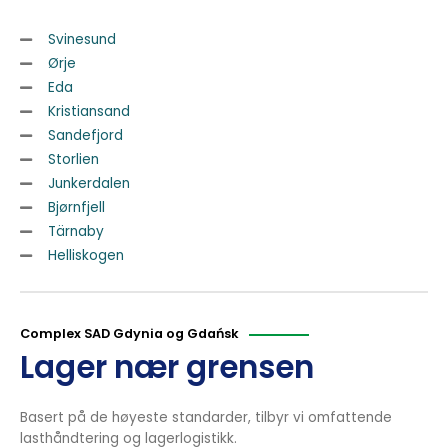
Svinesund
Ørje
Eda
Kristiansand
Sandefjord
Storlien
Junkerdalen
Bjørnfjell
Tärnaby
Helliskogen
Complex SAD Gdynia og Gdańsk
Lager nær grensen
Basert på de høyeste standarder, tilbyr vi omfattende
lasthåndtering og lagerlogistikk.